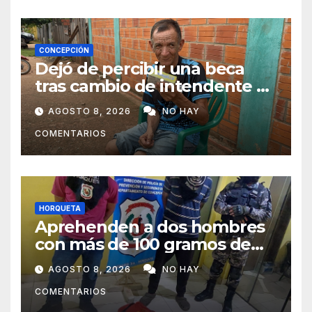
CONCEPCIÓN
Dejó de percibir una beca
tras cambio de intendente y
ahora vende caramelos para
AGOSTO 8, 2026
NO HAY
subsistir
COMENTARIOS
HORQUETA
Aprehenden a dos hombres
con más de 100 gramos de
supuesta marihuana en
AGOSTO 8, 2026
NO HAY
Horqueta
COMENTARIOS