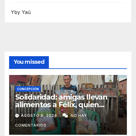
Yby Yaú
You missed
CONCEPCIÓN
Solidaridad: amigas llevan
alimentos a Félix, quien
ahora vende caramelos para
AGOSTO 8, 2026
NO HAY
subsistir
COMENTARIOS