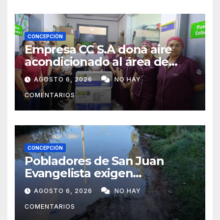
CONCEPCIÓN
Empresa CC S.A dona aire
acondicionado al área de
maternidad del IPS de
AGOSTO 6, 2026
NO HAY
Concepción
COMENTARIOS
CONCEPCIÓN
Pobladores de San Juan
Evangelista exigen
reparación urgente de
AGOSTO 6, 2026
NO HAY
caminos vecinales
COMENTARIOS