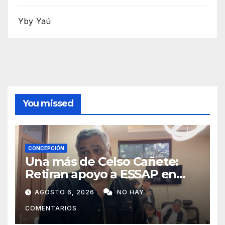
Yby Yaú
You missed
CONCEPCIÓN
Una más de Celso Cañete:
Retiran apoyo a ESSAP en
Concepción
AGOSTO 6, 2026
NO HAY
COMENTARIOS