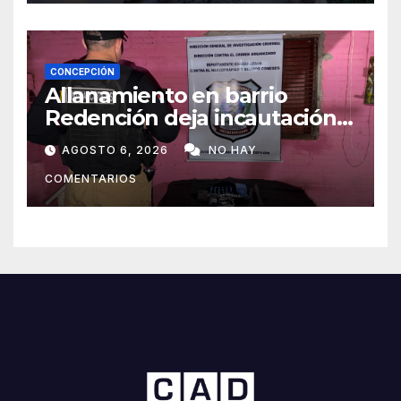
CONCEPCIÓN
Allanamiento en barrio
Redención deja incautación
de presunta cocaína tipo
AGOSTO 6, 2026
NO HAY
crack en Concepción
COMENTARIOS