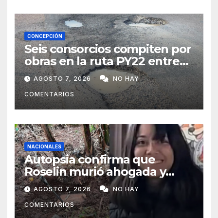
CONCEPCIÓN
Seis consorcios compiten por
obras en la ruta PY22 entre
Concepción y Vallemí
AGOSTO 7, 2026
NO HAY
COMENTARIOS
NACIONALES
Autopsia confirma que
Roselin murió ahogada y
luego sufrió una violenta
AGOSTO 7, 2026
NO HAY
mutilación
COMENTARIOS