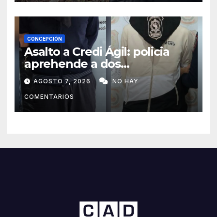
CONCEPCIÓN
Asalto a Credi Ágil: policia
aprehende a dos
sospechosos e incauta
AGOSTO 7, 2026
NO HAY
evidencias en Concepción
COMENTARIOS