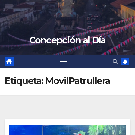
Concepción al Día
Etiqueta:
MovilPatrullera