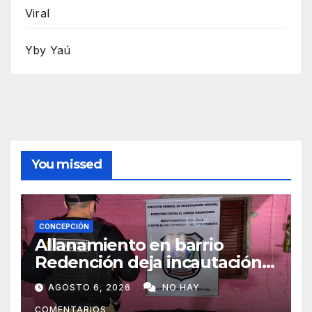
Viral
Yby Yaú
You missed
CONCEPCIÓN
Allanamiento en barrio
Redención deja incautación
de presunta cocaína tipo
AGOSTO 6, 2026
NO HAY
crack en Concepción
COMENTARIOS