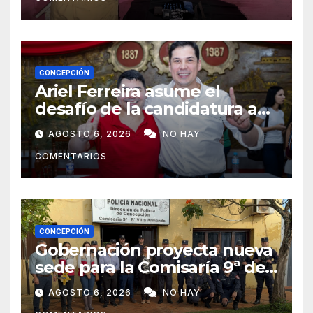
CONCEPCIÓN
Ariel Ferreira asume el
desafío de la candidatura a
concejal tras la renuncia de
AGOSTO 6, 2026
NO HAY
Lourdes Carduz
COMENTARIOS
CONCEPCIÓN
Gobernación proyecta nueva
sede para la Comisaría 9ª de
Villa Armando tras verificar
AGOSTO 6, 2026
NO HAY
las condiciones edilicias