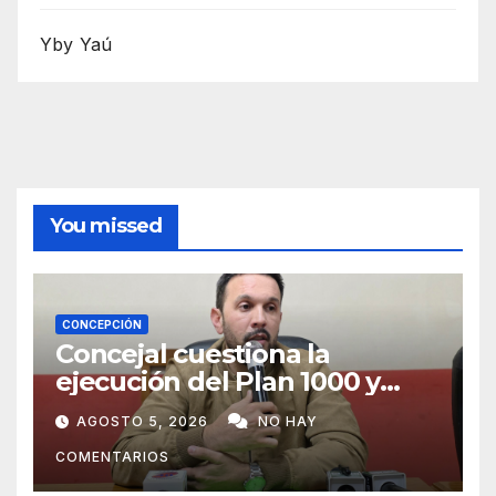
Yby Yaú
You missed
CONCEPCIÓN
Concejal cuestiona la
ejecución del Plan 1000 y
pide mayor participación del
AGOSTO 5, 2026
NO HAY
municipio
COMENTARIOS