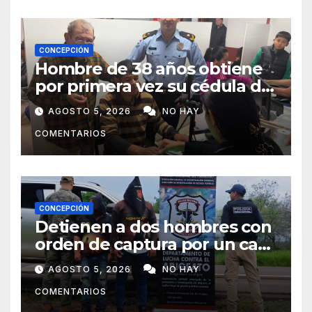
CONCEPCIÓN
Hombre de 38 años obtiene
por primera vez su cédula de
identidad en Concepción
AGOSTO 5, 2026
NO HAY
COMENTARIOS
CONCEPCIÓN
Detienen a dos hombres con
orden de captura por un caso
de abigeato
AGOSTO 5, 2026
NO HAY
COMENTARIOS