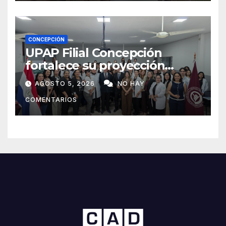
CONCEPCIÓN
UPAP Filial Concepción
fortalece su proyección
internacional con la visita del
AGOSTO 5, 2026
NO HAY
Prof. Dr. Antonio Castaño,
COMENTARIOS
referente de la Universidad
de Sevilla