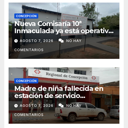
CONCEPCIÓN
Nueva Comisaría 10ª
Inmaculada ya está operativa
tras mudanza de agentes
AGOSTO 7, 2026
NO HAY
policiales
COMENTARIOS
CONCEPCIÓN
Madre de niña fallecida en
estación de servicio
cuestiona avances de la
AGOSTO 7, 2026
NO HAY
investigación
COMENTARIOS