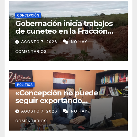
CONCEPCIÓN
Gobernación inicia trabajos
de cuneteo en la Fracción
José Félix
AGOSTO 7, 2026
NO HAY
COMENTARIOS
POLÍTICA
«Concepción no puede
seguir exportando
juventud»: Lelly Javier Acosta
AGOSTO 7, 2026
NO HAY
Silva propone transformar la
COMENTARIOS
ciudad en un polo de
atracción de inversiones