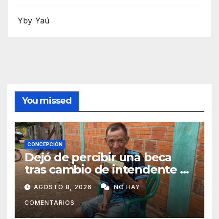
Yby Yaú
You missed
CONCEPCIÓN
Dejó de percibir una beca
tras cambio de intendente y
ahora vende caramelos para
AGOSTO 8, 2026
NO HAY
subsistir
COMENTARIOS