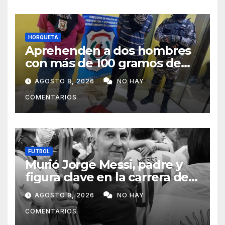
HORQUETA
Aprehenden a dos hombres
con más de 100 gramos de
supuesta marihuana en
AGOSTO 8, 2026
NO HAY
Horqueta
COMENTARIOS
FUTBOL
Murió Jorge Messi, padre y
figura clave en la carrera de
Lionel Messi
AGOSTO 8, 2026
NO HAY
COMENTARIOS