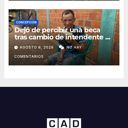
CONCEPCIÓN
Dejó de percibir una beca
tras cambio de intendente y
ahora vende caramelos para
AGOSTO 8, 2026
NO HAY
subsistir
COMENTARIOS