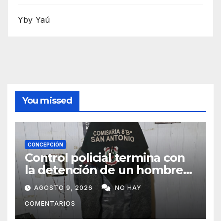
Yby Yaú
You missed
CONCEPCIÓN
Control policial termina con
la detención de un hombre
requerido por la justicia
AGOSTO 9, 2026
NO HAY
COMENTARIOS