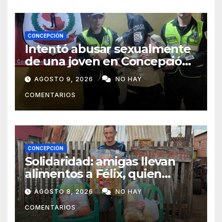
CONCEPCIÓN
Intentó abusar sexualmente
de una joven en Concepción
y fue aprehendido
AGOSTO 9, 2026
NO HAY
COMENTARIOS
CONCEPCIÓN
Solidaridad: amigas llevan
alimentos a Félix, quien
ahora vende caramelos para
AGOSTO 8, 2026
NO HAY
subsistir
COMENTARIOS