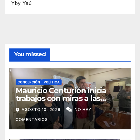
Yby Yaú
You missed
CONCEPCIÓN
POLÍTICA
Mauricio Centurión inicia
trabajos con miras a las
municipales
AGOSTO 10, 2026
NO HAY
COMENTARIOS