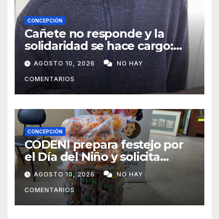
CONCEPCIÓN
Cañete no responde y la
solidaridad se hace cargo:
Félix recibirá ayuda durante
AGOSTO 10, 2026
NO HAY
todo el año
COMENTARIOS
CONCEPCIÓN
CODENI prepara festejo por
el Día del Niño y solicita
apoyo para llegar a 300
AGOSTO 10, 2026
NO HAY
chicos
COMENTARIOS