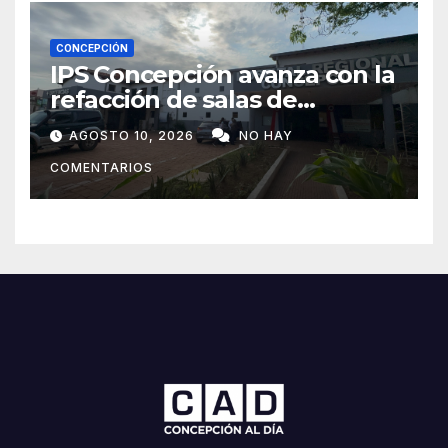
CONCEPCIÓN
IPS Concepción avanza con la
refacción de salas de
internación y anuncia llegada
AGOSTO 10, 2026
NO HAY
de medicamentos
COMENTARIOS