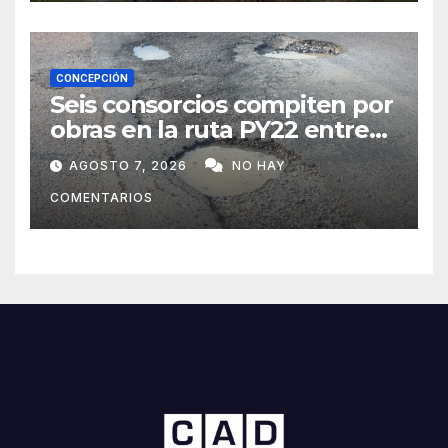
CONCEPCIÓN
Seis consorcios compiten por
obras en la ruta PY22 entre
Concepción y Vallemí
AGOSTO 7, 2026
NO HAY
COMENTARIOS