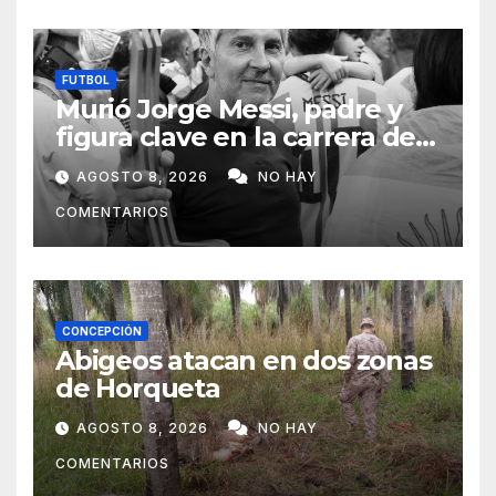
FUTBOL
Murió Jorge Messi, padre y
figura clave en la carrera de
Lionel Messi
AGOSTO 8, 2026
NO HAY
COMENTARIOS
CONCEPCIÓN
Abigeos atacan en dos zonas
de Horqueta
AGOSTO 8, 2026
NO HAY
COMENTARIOS