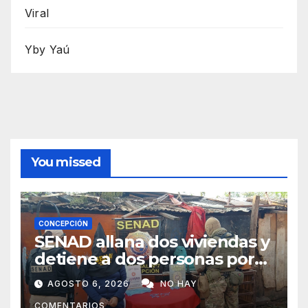
Viral
Yby Yaú
You missed
CONCEPCIÓN
SENAD allana dos viviendas y
detiene a dos personas por
presunto microtráfico en
AGOSTO 6, 2026
NO HAY
Concepción
COMENTARIOS