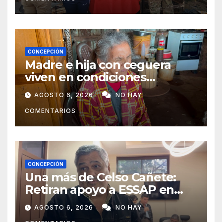
CONCEPCIÓN
Madre e hija con ceguera
viven en condiciones
precarias y vecinos impulsan
AGOSTO 6, 2026
NO HAY
campaña solidaria para
COMENTARIOS
ayudarlas
CONCEPCIÓN
Una más de Celso Cañete:
Retiran apoyo a ESSAP en
Concepción
AGOSTO 6, 2026
NO HAY