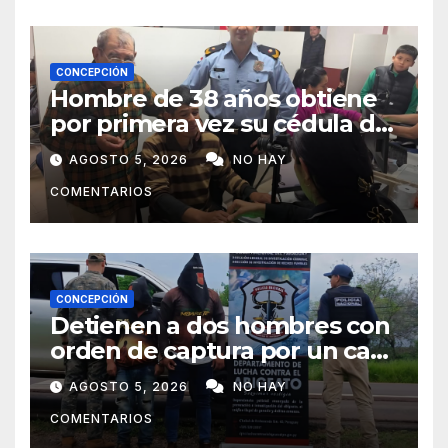
CONCEPCIÓN
Hombre de 38 años obtiene
por primera vez su cédula de
identidad en Concepción
AGOSTO 5, 2026
NO HAY
COMENTARIOS
CONCEPCIÓN
Detienen a dos hombres con
orden de captura por un caso
de abigeato
AGOSTO 5, 2026
NO HAY
COMENTARIOS