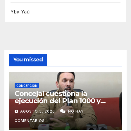
Yby Yaú
You missed
CONCEPCIÓN
Concejal cuestiona la
ejecución del Plan 1000 y
pide mayor participación del
AGOSTO 5, 2026
NO HAY
municipio
COMENTARIOS