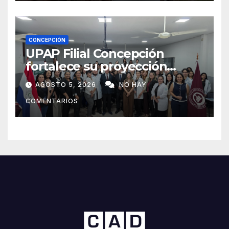
CONCEPCIÓN
UPAP Filial Concepción
fortalece su proyección
internacional con la visita del
AGOSTO 5, 2026
NO HAY
Prof. Dr. Antonio Castaño,
COMENTARIOS
referente de la Universidad
de Sevilla