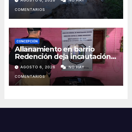
AGOSTO 6, 2026
NO HAY
caminos vecinales
COMENTARIOS
CONCEPCIÓN
Allanamiento en barrio
Redención deja incautación
de presunta cocaína tipo
AGOSTO 6, 2026
NO HAY
crack en Concepción
COMENTARIOS