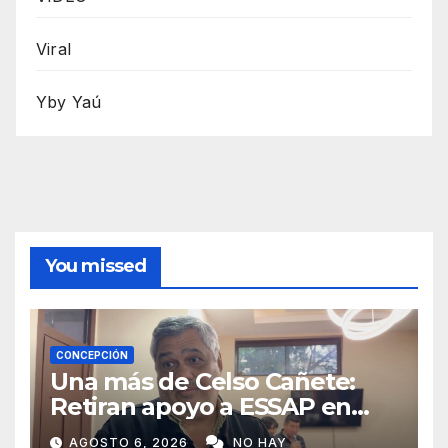
Viral
Yby Yaú
You missed
CONCEPCIÓN
Una más de Celso Cañete:
Retiran apoyo a ESSAP en
Concepción
AGOSTO 6, 2026
NO HAY