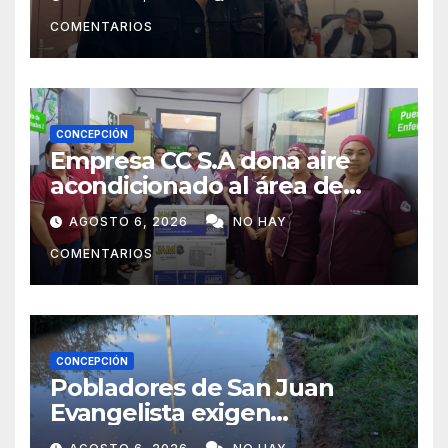
COMENTARIOS
CONCEPCIÓN
Empresa CC S.A dona aire
acondicionado al área de
maternidad del IPS de
AGOSTO 6, 2026
NO HAY
Concepción
COMENTARIOS
CONCEPCIÓN
Pobladores de San Juan
Evangelista exigen
reparación urgente de