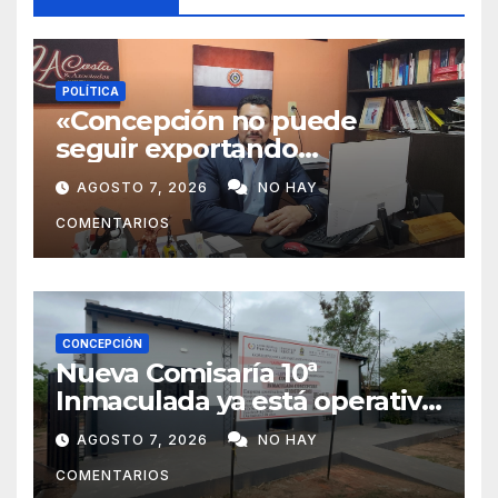
POLÍTICA
«Concepción no puede
seguir exportando
juventud»: Lelly Javier Acosta
AGOSTO 7, 2026
NO HAY
Silva propone transformar la
COMENTARIOS
ciudad en un polo de
atracción de inversiones
CONCEPCIÓN
Nueva Comisaría 10ª
Inmaculada ya está operativa
tras mudanza de agentes
AGOSTO 7, 2026
NO HAY
policiales
COMENTARIOS