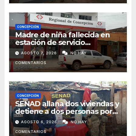
CONCEPCIÓN
Madre de niña fallecida en
estación de servicio
cuestiona avances de la
AGOSTO 7, 2026
NO HAY
investigación
COMENTARIOS
CONCEPCIÓN
SENAD allana dos viviendas y
detiene a dos personas por
presunto microtráfico en
AGOSTO 6, 2026
NO HAY
Concepción
COMENTARIOS