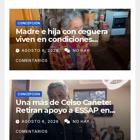
CONCEPCIÓN
Madre e hija con ceguera
viven en condiciones
precarias y vecinos impulsan
AGOSTO 6, 2026
NO HAY
campaña solidaria para
COMENTARIOS
ayudarlas
CONCEPCIÓN
Una más de Celso Cañete:
Retiran apoyo a ESSAP en
Concepción
AGOSTO 6, 2026
NO HAY
COMENTARIOS