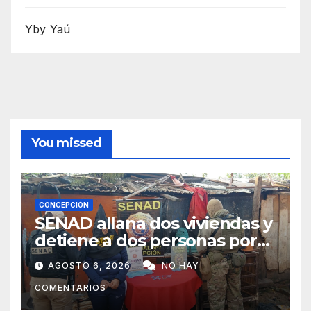
Yby Yaú
You missed
CONCEPCIÓN
SENAD allana dos viviendas y
detiene a dos personas por
presunto microtráfico en
AGOSTO 6, 2026
NO HAY
Concepción
COMENTARIOS