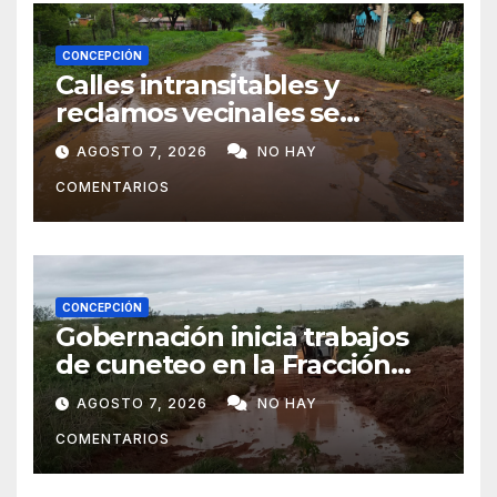
CONCEPCIÓN
Calles intransitables y
reclamos vecinales se
repiten en barrios de
AGOSTO 7, 2026
NO HAY
Concepción
COMENTARIOS
CONCEPCIÓN
Gobernación inicia trabajos
de cuneteo en la Fracción
José Félix
AGOSTO 7, 2026
NO HAY
COMENTARIOS