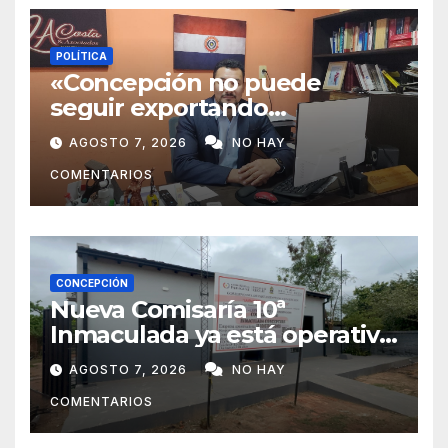
POLÍTICA
«Concepción no puede
seguir exportando
juventud»: Lelly Javier Acosta
AGOSTO 7, 2026
NO HAY
Silva propone transformar la
COMENTARIOS
ciudad en un polo de
atracción de inversiones
CONCEPCIÓN
Nueva Comisaría 10ª
Inmaculada ya está operativa
tras mudanza de agentes
AGOSTO 7, 2026
NO HAY
policiales
COMENTARIOS