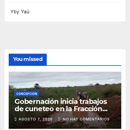
Yby Yaú
You missed
CONCEPCIÓN
Gobernación inicia trabajos
de cuneteo en la Fracción
José Félix
AGOSTO 7, 2026
NO HAY COMENTARIOS