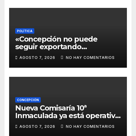
POLÍTICA
«Concepción no puede
seguir exportando
juventud»: Lelly Javier Acosta
AGOSTO 7, 2026
NO HAY COMENTARIOS
Silva propone transformar la
ciudad en un polo de
atracción de inversiones
CONCEPCIÓN
Nueva Comisaría 10ª
Inmaculada ya está operativa
tras mudanza de agentes
AGOSTO 7, 2026
NO HAY COMENTARIOS
policiales