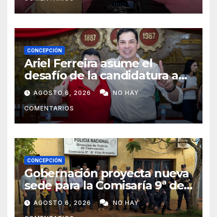
CONCEPCIÓN
Ariel Ferreira asume el
desafío de la candidatura a
concejal tras la renuncia de
AGOSTO 6, 2026
NO HAY
Lourdes Carduz
COMENTARIOS
CONCEPCIÓN
Gobernación proyecta nueva
sede para la Comisaría 9ª de
Villa Armando tras verificar
AGOSTO 6, 2026
NO HAY
las condiciones edilicias