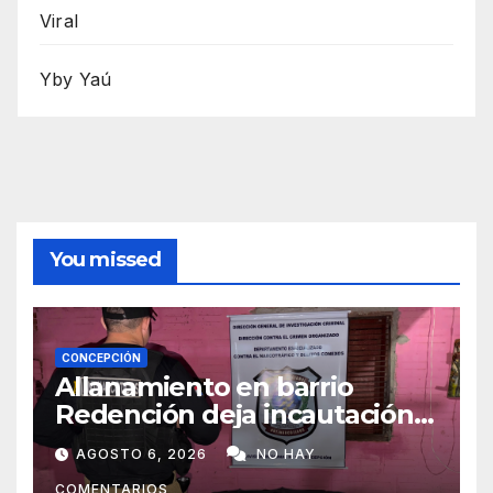
Viral
Yby Yaú
You missed
CONCEPCIÓN
Allanamiento en barrio
Redención deja incautación
de presunta cocaína tipo
AGOSTO 6, 2026
NO HAY
crack en Concepción
COMENTARIOS