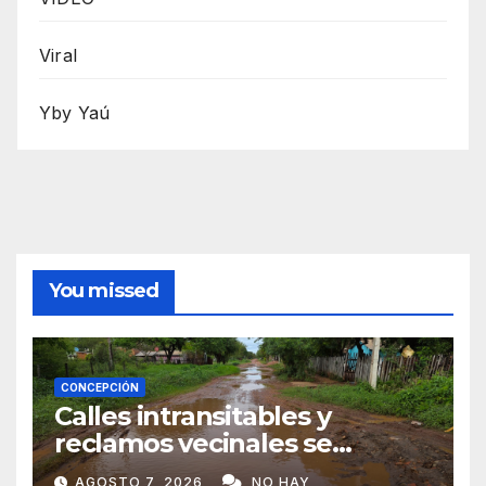
Viral
Yby Yaú
You missed
CONCEPCIÓN
Calles intransitables y
reclamos vecinales se
repiten en barrios de
AGOSTO 7, 2026
NO HAY