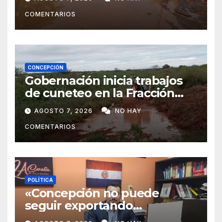
Concepción
COMENTARIOS
CONCEPCIÓN
Gobernación inicia trabajos
de cuneteo en la Fracción
José Félix
AGOSTO 7, 2026
NO HAY
COMENTARIOS
POLÍTICA
«Concepción no puede
seguir exportando
juventud»: Lelly Javier Acosta