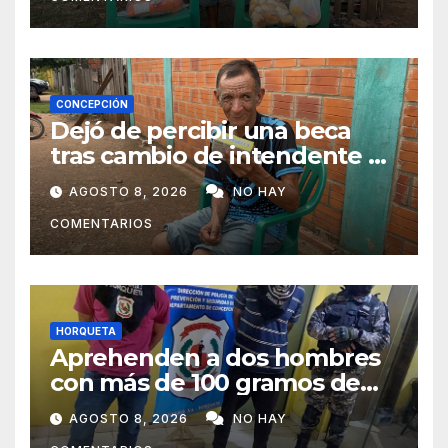
CONCEPCIÓN
Dejó de percibir una beca
tras cambio de intendente y
ahora vende caramelos para
AGOSTO 8, 2026
NO HAY
subsistir
COMENTARIOS
HORQUETA
Aprehenden a dos hombres
con más de 100 gramos de
supuesta marihuana en
AGOSTO 8, 2026
NO HAY
Horqueta