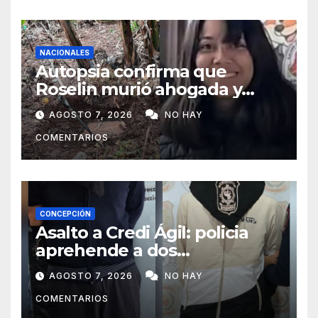
NACIONALES
Autopsia confirma que
Roselin murió ahogada y
luego sufrió una violenta
AGOSTO 7, 2026
NO HAY
mutilación
COMENTARIOS
CONCEPCIÓN
Asalto a Credi Ágil: policia
aprehende a dos
sospechosos e incauta
AGOSTO 7, 2026
NO HAY
evidencias en Concepción
COMENTARIOS