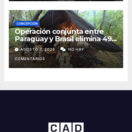
CONCEPCIÓN
Operación conjunta entre
Paraguay y Brasil elimina 498
toneladas de marihuana en
AGOSTO 7, 2026
NO HAY
Amambay
COMENTARIOS