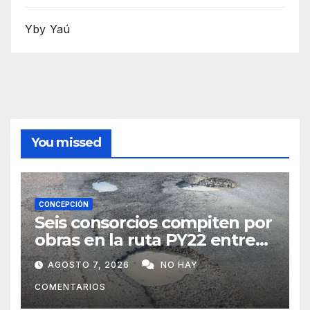
Yby Yaú
You missed
CONCEPCIÓN
Seis consorcios compiten por
obras en la ruta PY22 entre
Concepción y Vallemí
AGOSTO 7, 2026
NO HAY
COMENTARIOS