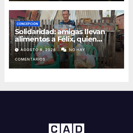
CONCEPCIÓN
Solidaridad: amigas llevan
alimentos a Félix, quien
ahora vende caramelos para
AGOSTO 8, 2026
NO HAY
subsistir
COMENTARIOS