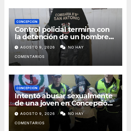
CONCEPCIÓN
Control policial termina con
la detención de un hombre
requerido por la justicia
AGOSTO 9, 2026
NO HAY
COMENTARIOS
CONCEPCIÓN
Intentó abusar sexualmente
de una joven en Concepción
y fue aprehendido
AGOSTO 9, 2026
NO HAY
COMENTARIOS