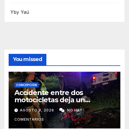
Yby Yaú
You missed
CONCEPCIÓN
Accidente entre dos
motocicletas deja un
fallecido y dos heridos en Yby
AGOSTO 9, 2026
NO HAY
Yaú
COMENTARIOS