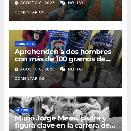
AGOSTO 8, 2026
NO HAY
subsistir
COMENTARIOS
HORQUETA
Aprehenden a dos hombres
con más de 100 gramos de
supuesta marihuana en
AGOSTO 8, 2026
NO HAY
Horqueta
COMENTARIOS
FUTBOL
Murió Jorge Messi, padre y
figura clave en la carrera de