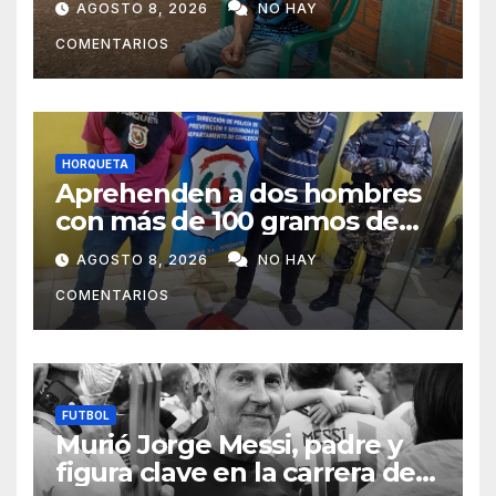
AGOSTO 8, 2026
NO HAY
subsistir
COMENTARIOS
HORQUETA
Aprehenden a dos hombres
con más de 100 gramos de
supuesta marihuana en
AGOSTO 8, 2026
NO HAY
Horqueta
COMENTARIOS
FUTBOL
Murió Jorge Messi, padre y
figura clave en la carrera de