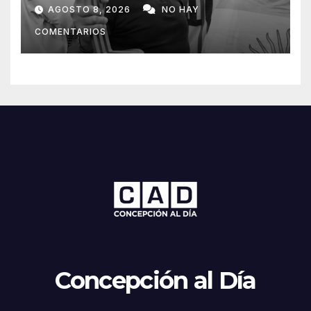
Lionel Messi
AGOSTO 8, 2026
NO HAY
COMENTARIOS
Concepción al Día