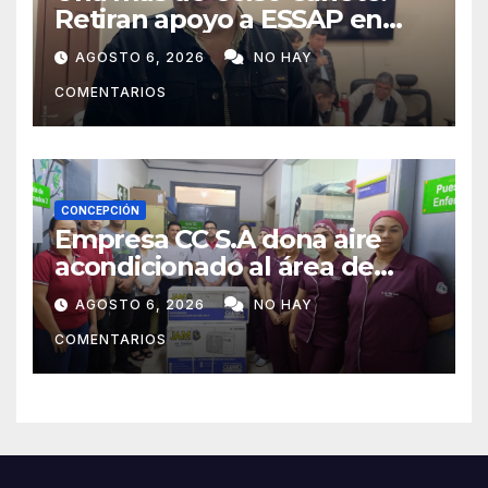
Retiran apoyo a ESSAP en
Concepción
AGOSTO 6, 2026
NO HAY
COMENTARIOS
CONCEPCIÓN
Empresa CC S.A dona aire
acondicionado al área de
maternidad del IPS de
AGOSTO 6, 2026
NO HAY
Concepción
COMENTARIOS