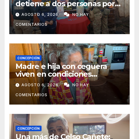
detiene a dos personas por
presunto microtráfico en
AGOSTO 6, 2026
NO HAY
Concepción
COMENTARIOS
CONCEPCIÓN
Madre e hija con ceguera
viven en condiciones
precarias y vecinos impulsan
AGOSTO 6, 2026
NO HAY
campaña solidaria para
COMENTARIOS
ayudarlas
CONCEPCIÓN
Una más de Celso Cañete: