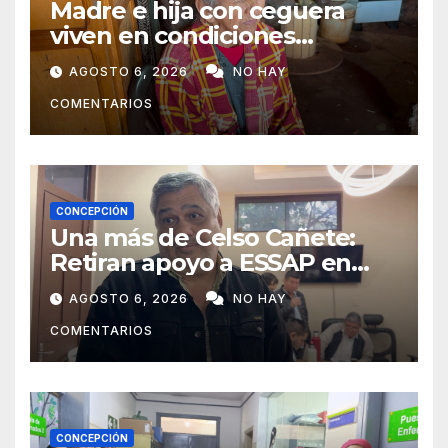
Madre e hija con ceguera
viven en condiciones
precarias y vecinos impulsan
AGOSTO 6, 2026
NO HAY
campaña solidaria para
COMENTARIOS
ayudarlas
CONCEPCIÓN
Una más de Celso Cañete:
Retiran apoyo a ESSAP en
Concepción
AGOSTO 6, 2026
NO HAY
COMENTARIOS
CONCEPCIÓN