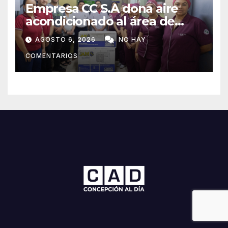
Empresa CC S.A dona aire
acondicionado al área de
maternidad del IPS de
AGOSTO 6, 2026
NO HAY
Concepción
COMENTARIOS