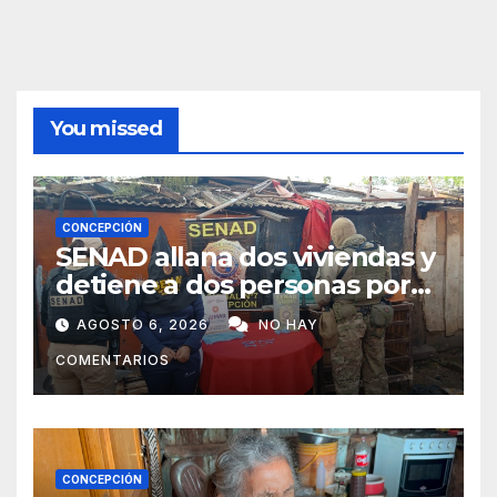
You missed
CONCEPCIÓN
SENAD allana dos viviendas y
detiene a dos personas por
presunto microtráfico en
AGOSTO 6, 2026
NO HAY
Concepción
COMENTARIOS
CONCEPCIÓN