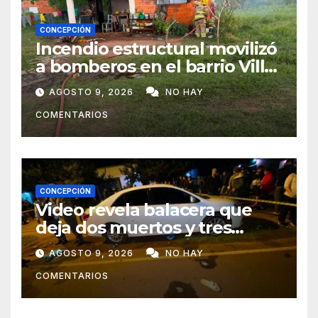
CONCEPCIÓN
Incendio estructural movilizó
a bomberos en el barrio Villa
Alta
AGOSTO 9, 2026
NO HAY
COMENTARIOS
CONCEPCIÓN
Video revela balacera que
deja dos muertos y tres
heridos en Tava’ i, Caazapá
AGOSTO 9, 2026
NO HAY
COMENTARIOS