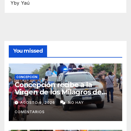
Yby Yaú
You missed
CONCEPCIÓN
Concepción recibe a la
Virgen de los Milagros de
Caacupé
AGOSTO 9, 2026
NO HAY
COMENTARIOS