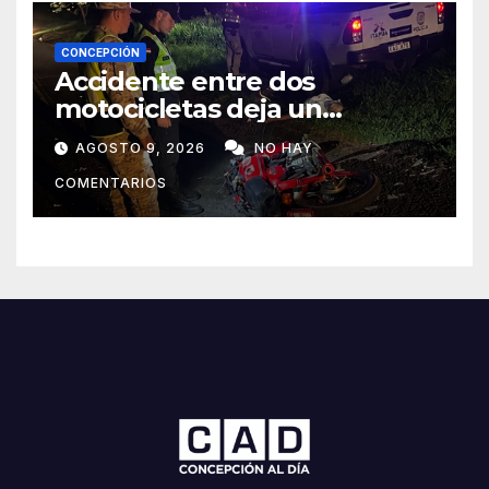
CONCEPCIÓN
Accidente entre dos
motocicletas deja un
fallecido y dos heridos en Yby
AGOSTO 9, 2026
NO HAY
Yaú
COMENTARIOS