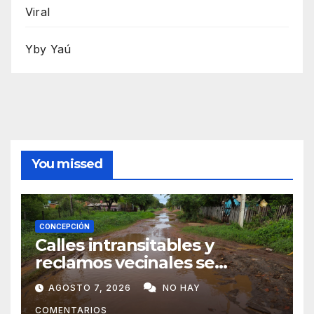
Viral
Yby Yaú
You missed
CONCEPCIÓN
Calles intransitables y
reclamos vecinales se
repiten en barrios de
AGOSTO 7, 2026
NO HAY
Concepción
COMENTARIOS