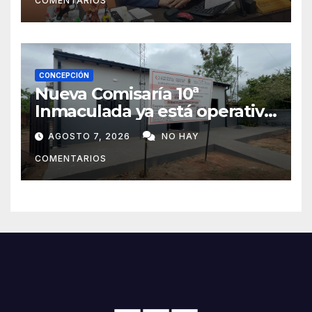
COMENTARIOS
ciudad en un polo de
atracción de inversiones
CONCEPCIÓN
Nueva Comisaría 10ª
Inmaculada ya está operativa
tras mudanza de agentes
AGOSTO 7, 2026
NO HAY
policiales
COMENTARIOS