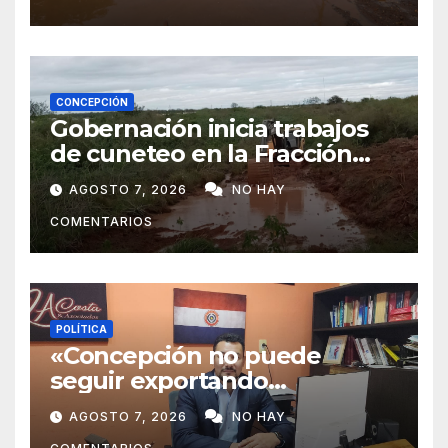
CONCEPCIÓN
Gobernación inicia trabajos
de cuneteo en la Fracción
José Félix
AGOSTO 7, 2026
NO HAY
COMENTARIOS
POLÍTICA
«Concepción no puede
seguir exportando
juventud»: Lelly Javier Acosta
AGOSTO 7, 2026
NO HAY
Silva propone transformar la