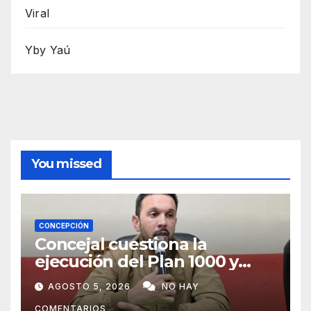
Viral
Yby Yaú
You missed
CONCEPCIÓN
Concejal cuestiona la
ejecución del Plan 1000 y
pide mayor participación del
AGOSTO 5, 2026
NO HAY
municipio
COMENTARIOS