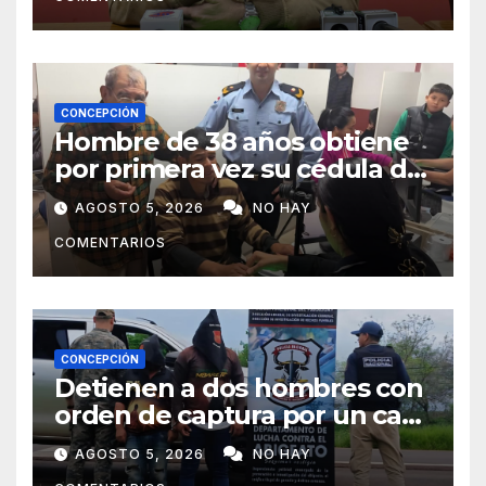
CONCEPCIÓN
Hombre de 38 años obtiene
por primera vez su cédula de
identidad en Concepción
AGOSTO 5, 2026
NO HAY
COMENTARIOS
CONCEPCIÓN
Detienen a dos hombres con
orden de captura por un caso
de abigeato
AGOSTO 5, 2026
NO HAY