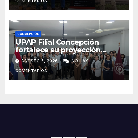
COMENTARIOS
CONCEPCIÓN
UPAP Filial Concepción
fortalece su proyección
internacional con la visita del
AGOSTO 5, 2026
NO HAY
Prof. Dr. Antonio Castaño,
COMENTARIOS
referente de la Universidad
de Sevilla