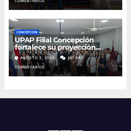
COMENTARIOS
CONCEPCIÓN
UPAP Filial Concepción
fortalece su proyección
internacional con la visita del
AGOSTO 5, 2026
NO HAY
Prof. Dr. Antonio Castaño,
COMENTARIOS
referente de la Universidad
de Sevilla