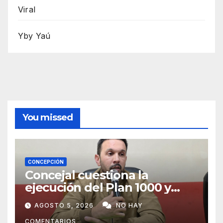
Viral
Yby Yaú
You missed
CONCEPCIÓN
Concejal cuestiona la
ejecución del Plan 1000 y
pide mayor participación del
AGOSTO 5, 2026
NO HAY
municipio
COMENTARIOS