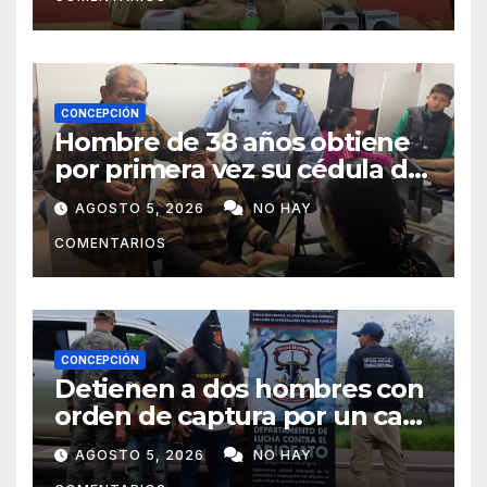
CONCEPCIÓN
Hombre de 38 años obtiene
por primera vez su cédula de
identidad en Concepción
AGOSTO 5, 2026
NO HAY
COMENTARIOS
CONCEPCIÓN
Detienen a dos hombres con
orden de captura por un caso
de abigeato
AGOSTO 5, 2026
NO HAY