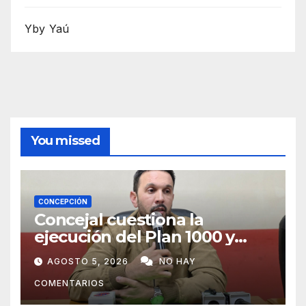
Yby Yaú
You missed
CONCEPCIÓN
Concejal cuestiona la
ejecución del Plan 1000 y
pide mayor participación del
AGOSTO 5, 2026
NO HAY
municipio
COMENTARIOS