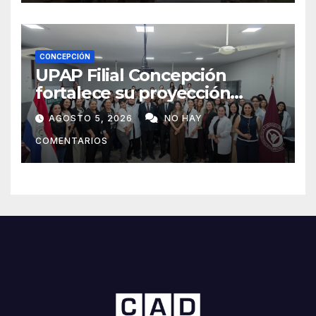
CONCEPCIÓN
UPAP Filial Concepción
fortalece su proyección
internacional con la visita del
AGOSTO 5, 2026
NO HAY
Prof. Dr. Antonio Castaño,
COMENTARIOS
referente de la Universidad
de Sevilla