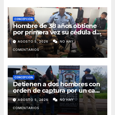
CONCEPCIÓN
Hombre de 38 años obtiene
por primera vez su cédula de
identidad en Concepción
AGOSTO 5, 2026
NO HAY
COMENTARIOS
CONCEPCIÓN
Detienen a dos hombres con
orden de captura por un caso
de abigeato
AGOSTO 5, 2026
NO HAY
COMENTARIOS