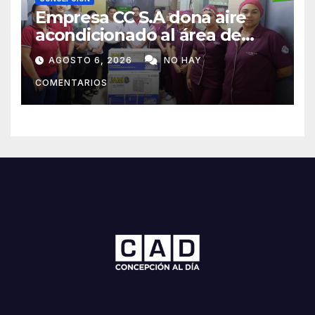
Empresa CC S.A dona aire
acondicionado al área de
maternidad del IPS de
AGOSTO 6, 2026
NO HAY
Concepción
COMENTARIOS