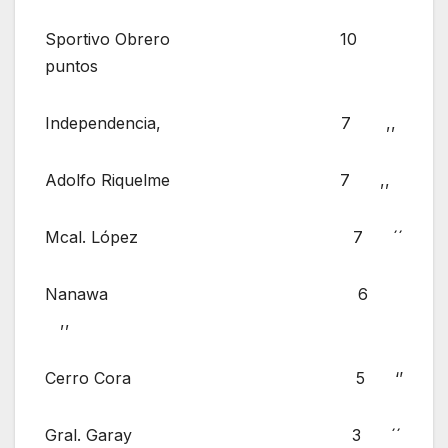
Sportivo Obrero 10
puntos
Independencia, 7 ,,
Adolfo Riquelme 7 ,,
Mcal. López 7 ´´
Nanawa 6
,,
Cerro Cora 5 ‘’
Gral. Garay 3 ´´