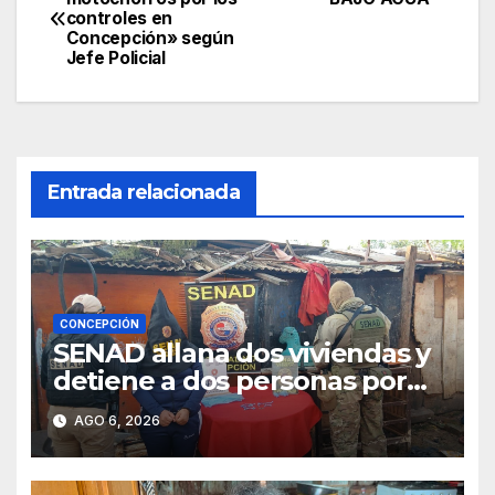
controles en
de
Concepción» según
Jefe Policial
entradas
Entrada relacionada
CONCEPCIÓN
SENAD allana dos viviendas y
detiene a dos personas por
presunto microtráfico en
AGO 6, 2026
Concepción