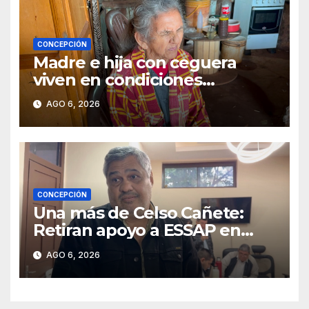
CONCEPCIÓN
Madre e hija con ceguera
viven en condiciones
precarias y vecinos impulsan
AGO 6, 2026
campaña solidaria para
ayudarlas
CONCEPCIÓN
Una más de Celso Cañete:
Retiran apoyo a ESSAP en
Concepción
AGO 6, 2026