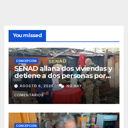
You missed
CONCEPCIÓN
SENAD allana dos viviendas y
detiene a dos personas por
presunto microtráfico en
AGOSTO 6, 2026
NO HAY
Concepción
COMENTARIOS
CONCEPCIÓN