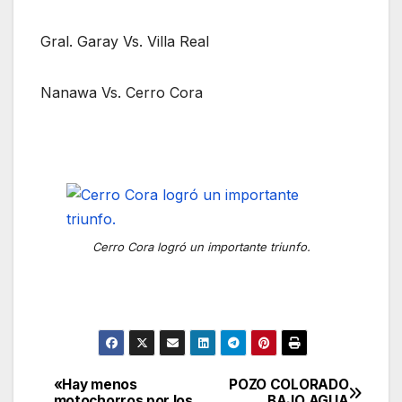
Gral. Garay Vs. Villa Real
Nanawa Vs. Cerro Cora
Cerro Cora logró un importante triunfo.
«Hay menos
POZO COLORADO
Navegación
motochorros por los
BAJO AGUA