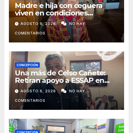
Madre e hija con ceguera
viven en condiciones
precarias y vecinos impulsan
AGOSTO 6, 2026
NO HAY
campaña solidaria para
COMENTARIOS
ayudarlas
CONCEPCIÓN
Una más de Celso Cañete:
Retiran apoyo a ESSAP en
Concepción
AGOSTO 6, 2026
NO HAY
COMENTARIOS
CONCEPCIÓN