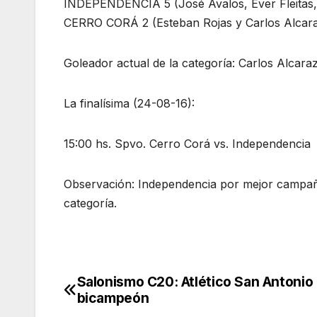
INDEPENDENCIA 5 (José Avalos, Ever Fleitas, 
CERRO CORÁ 2 (Esteban Rojas y Carlos Alcar
Goleador actual de la categoría: Carlos Alcara
La finalísima (24-08-16):
15:00 hs. Spvo. Cerro Corá vs. Independencia
Observación: Independencia por mejor campaña
categoría.
Salonismo C20: Atlético San Antonio 
Navegación
bicampeón
de