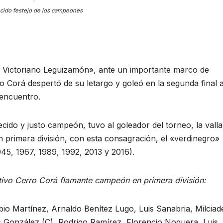
cido festejo de los campeones
n Victoriano Leguizamón», ante un importante marco de
ro Corá despertó de su letargo y goleó en la segunda final 
 encuentro.
ido y justo campeón, tuvo al goleador del torneo, la valla
 primera división, con esta consagración, el «verdinegro»
1945, 1967, 1989, 1992, 2013 y 2016).
rtivo Cerro Corá flamante campeón en primera división:
bio Martínez, Arnaldo Benítez Lugo, Luis Sanabria, Milciad
González (C), Rodrigo Ramírez, Florencio Noguera, Luis