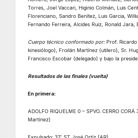
Torres, Joel Vaccari, Higinio Colmán, Luis Cen
Florenciano, Sandro Benítez, Luis Garcia, Wil
Fernando Ferreira, Alcides Ruiz, Ronald Jara, 
Cuerpo técnico conformado por:
Prof. Ricardo 
kinesiólogo), Froilán Martínez (utilero), Sr. H
Francisco Escobar (delegado) y bajo la preside
Resultados de las finales (vuelta)
En primera:
ADOLFO RIQUELME 0 – SPVO. CERRO CORÁ 3 (23
Martínez)
Expulsado: 37′ ST José Ortíz (AR)