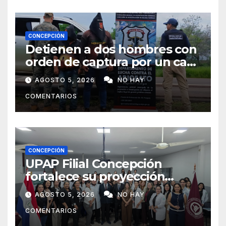
CONCEPCIÓN
Detienen a dos hombres con
orden de captura por un caso
de abigeato
AGOSTO 5, 2026
NO HAY
COMENTARIOS
CONCEPCIÓN
UPAP Filial Concepción
fortalece su proyección
internacional con la visita del
AGOSTO 5, 2026
NO HAY
Prof. Dr. Antonio Castaño,
COMENTARIOS
referente de la Universidad