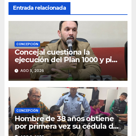
Entrada relacionada
CONCEPCIÓN
Concejal cuestiona la
ejecución del Plan 1000 y pide
mayor participación del
AGO 5, 2026
municipio
CONCEPCIÓN
Hombre de 38 años obtiene
por primera vez su cédula de
identidad en Concepción