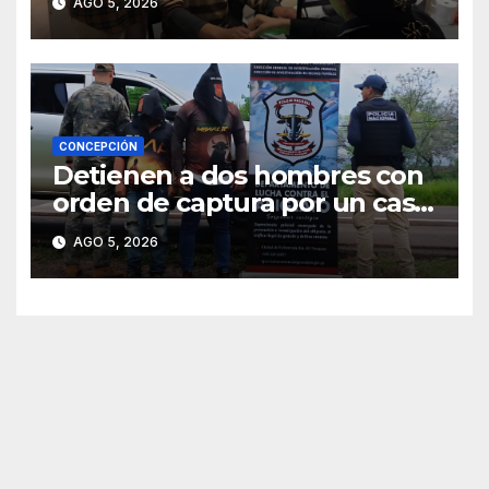
AGO 5, 2026
CONCEPCIÓN
Detienen a dos hombres con
orden de captura por un caso
de abigeato
AGO 5, 2026