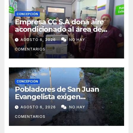
CONCEPCIÓN
Empresa CC S.A dona aire
acondicionado al área de
maternidad del IPS de
AGOSTO 6, 2026
NO HAY
Concepción
COMENTARIOS
CONCEPCIÓN
Pobladores de San Juan
Evangelista exigen
reparación urgente de
AGOSTO 6, 2026
NO HAY
caminos vecinales
COMENTARIOS