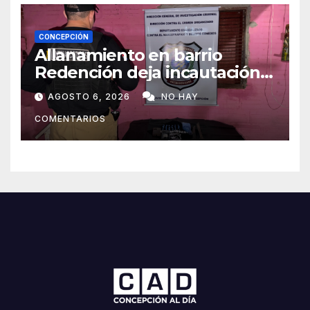
CONCEPCIÓN
Allanamiento en barrio
Redención deja incautación
de presunta cocaína tipo
AGOSTO 6, 2026
NO HAY
crack en Concepción
COMENTARIOS