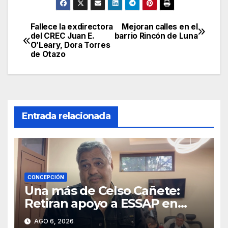
Fallece la exdirectora
Mejoran calles en el
Navegación
del CREC Juan E.
barrio Rincón de Luna
O’Leary, Dora Torres
de
de Otazo
entradas
Entrada relacionada
CONCEPCIÓN
Una más de Celso Cañete:
Retiran apoyo a ESSAP en
Concepción
AGO 6, 2026