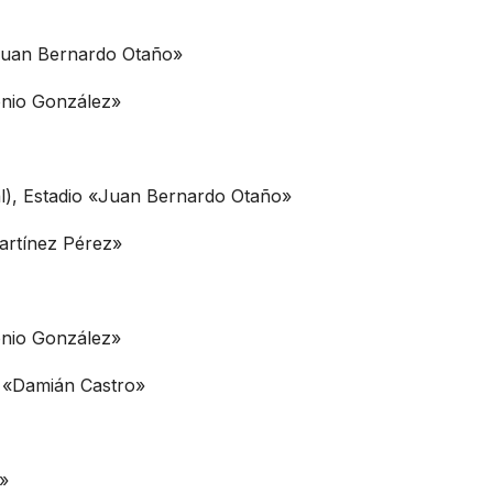
«Juan Bernardo Otaño»
onio González»
al), Estadio «Juan Bernardo Otaño»
artínez Pérez»
onio González»
o «Damián Castro»
»