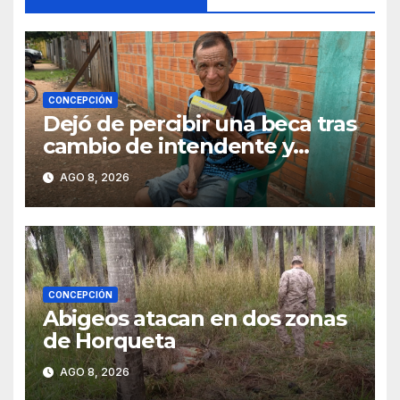
CONCEPCIÓN
Dejó de percibir una beca tras
cambio de intendente y
ahora vende caramelos para
AGO 8, 2026
subsistir
CONCEPCIÓN
Abigeos atacan en dos zonas
de Horqueta
AGO 8, 2026