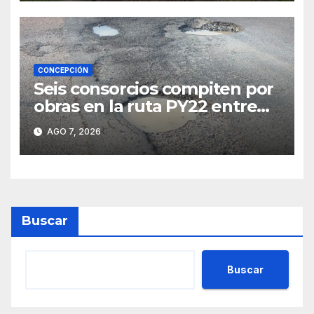
CONCEPCIÓN
Seis consorcios compiten por
obras en la ruta PY22 entre
Concepción y Vallemí
AGO 7, 2026
Buscar
Buscar