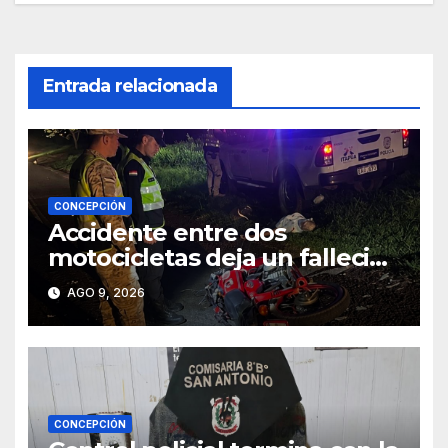
Entrada relacionada
CONCEPCIÓN
Accidente entre dos
motocicletas deja un fallecido
y dos heridos en Yby Yaú
AGO 9, 2026
CONCEPCIÓN