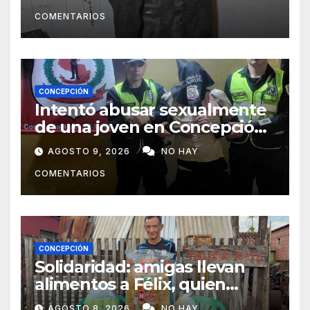
COMENTARIOS
CONCEPCIÓN
Intentó abusar sexualmente
de una joven en Concepción
y fue aprehendido
AGOSTO 9, 2026
NO HAY
COMENTARIOS
CONCEPCIÓN
Solidaridad: amigas llevan
alimentos a Félix, quien
ahora vende caramelos para
AGOSTO 8, 2026
NO HAY