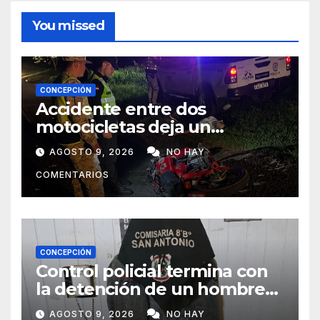
You missed
CONCEPCIÓN
Accidente entre dos
motocicletas deja un
fallecido y dos heridos en Yby
AGOSTO 9, 2026
NO HAY
Yaú
COMENTARIOS
CONCEPCIÓN
Control policial termina con
la detención de un hombre
requerido por la justicia
AGOSTO 9, 2026
NO HAY