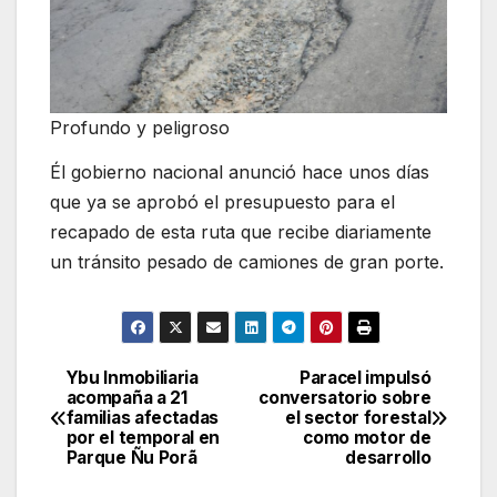
Profundo y peligroso
Él gobierno nacional anunció hace unos días
que ya se aprobó el presupuesto para el
recapado de esta ruta que recibe diariamente
un tránsito pesado de camiones de gran porte.
Ybu Inmobiliaria
Paracel impulsó
Navegación
acompaña a 21
conversatorio sobre
familias afectadas
el sector forestal
de
por el temporal en
como motor de
Parque Ñu Porã
desarrollo
entradas