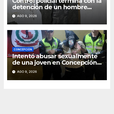
Control policial termina con la
detención de un hombre
requerido por la justicia
AGO 9, 2026
CONCEPCIÓN
Intentó abusar sexualmente
de una joven en Concepción y
fue aprehendido
AGO 9, 2026