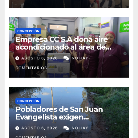
CONCEPCIÓN
Empresa CC S.A dona aire
acondicionado al área de
maternidad del IPS de
AGOSTO 6, 2026
NO HAY
Concepción
COMENTARIOS
CONCEPCIÓN
Pobladores de San Juan
Evangelista exigen
reparación urgente de
AGOSTO 6, 2026
NO HAY
caminos vecinales
COMENTARIOS