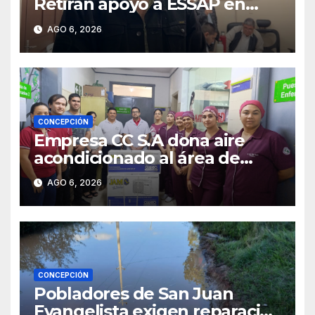
Retiran apoyo a ESSAP en
Concepción
AGO 6, 2026
CONCEPCIÓN
Empresa CC S.A dona aire
acondicionado al área de
maternidad del IPS de
AGO 6, 2026
Concepción
CONCEPCIÓN
Pobladores de San Juan
Evangelista exigen reparación