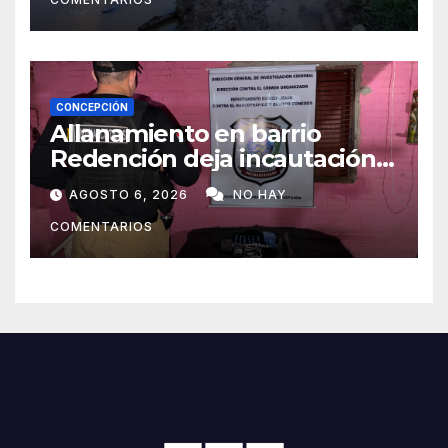
CONCEPCIÓN
Allanamiento en barrio
Redención deja incautación
de presunta cocaína tipo
AGOSTO 6, 2026
NO HAY
crack en Concepción
COMENTARIOS