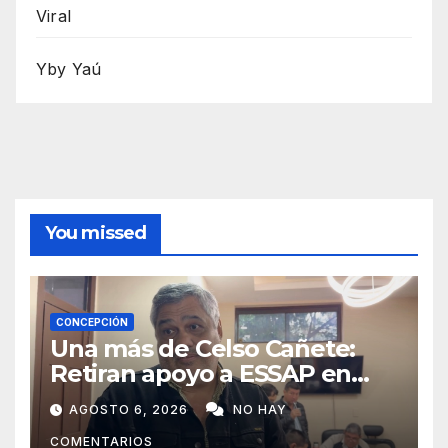
Viral
Yby Yaú
You missed
CONCEPCIÓN
Una más de Celso Cañete:
Retiran apoyo a ESSAP en
Concepción
AGOSTO 6, 2026
NO HAY
COMENTARIOS