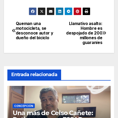
Queman una
Llamativo asalto:
Navegación
motocicleta, se
Hombre es
desconoce autor y
despojado de 200
de
dueño del biciclo
millones de
guaraníes
entradas
Entrada relacionada
CONCEPCIÓN
Una más de Celso Cañete: