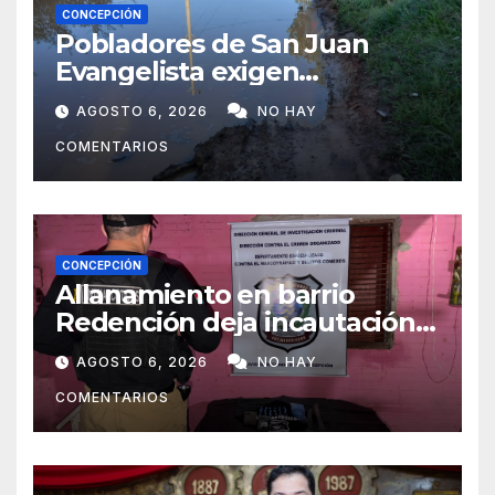
CONCEPCIÓN
Pobladores de San Juan
Evangelista exigen
reparación urgente de
AGOSTO 6, 2026
NO HAY
caminos vecinales
COMENTARIOS
CONCEPCIÓN
Allanamiento en barrio
Redención deja incautación
de presunta cocaína tipo
AGOSTO 6, 2026
NO HAY
crack en Concepción
COMENTARIOS