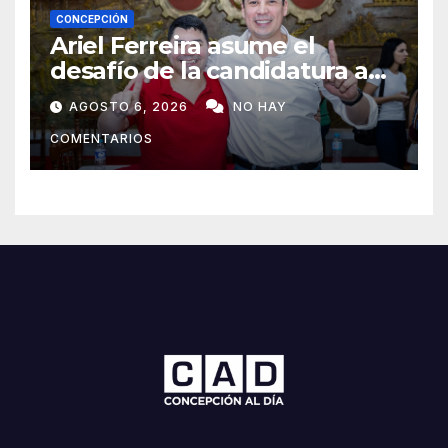
CONCEPCIÓN
Ariel Ferreira asume el
desafío de la candidatura a
concejal tras la renuncia de
AGOSTO 6, 2026
NO HAY
Lourdes Carduz
COMENTARIOS