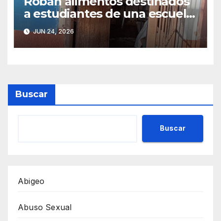
Roban alimentos destinados
a estudiantes de una escuela
de Belén
JUN 24, 2026
Buscar
Buscar
Abigeo
Abuso Sexual