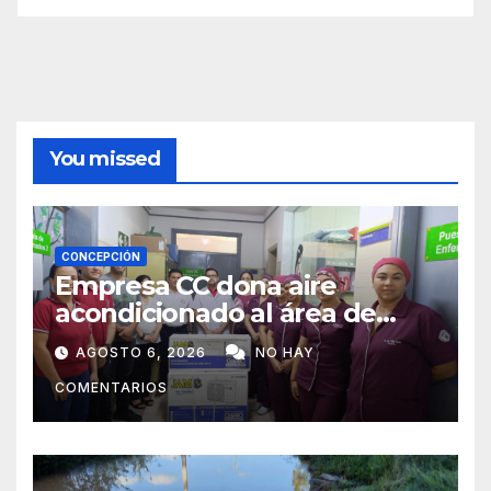
You missed
CONCEPCIÓN
Empresa CC dona aire
acondicionado al área de
maternidad del IPS de
AGOSTO 6, 2026
NO HAY
Concepción
COMENTARIOS