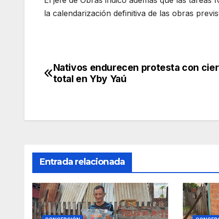
El jefe de Obras indicó además que las tareas 
la calendarización definitiva de las obras prev
Nativos endurecen protesta con cier
Navegación
total en Yby Yaú
de
entradas
Entrada relacionada