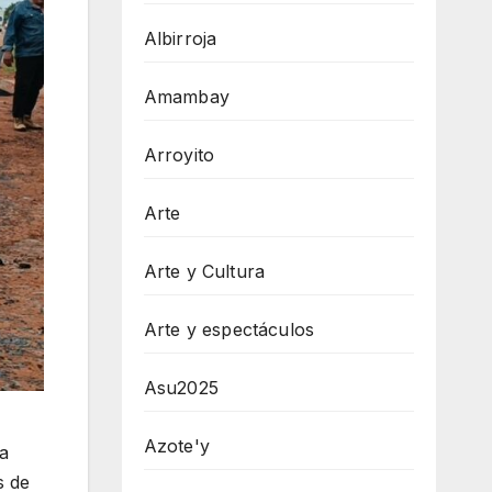
Albirroja
Amambay
Arroyito
Arte
Arte y Cultura
Arte y espectáculos
Asu2025
Azote'y
ta
s de