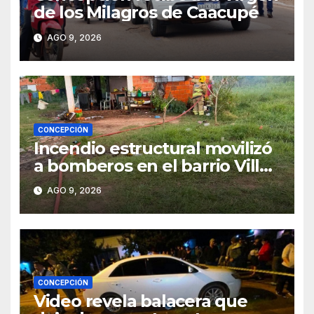
de los Milagros de Caacupé
AGO 9, 2026
CONCEPCIÓN
Incendio estructural movilizó
a bomberos en el barrio Villa
Alta
AGO 9, 2026
CONCEPCIÓN
Video revela balacera que