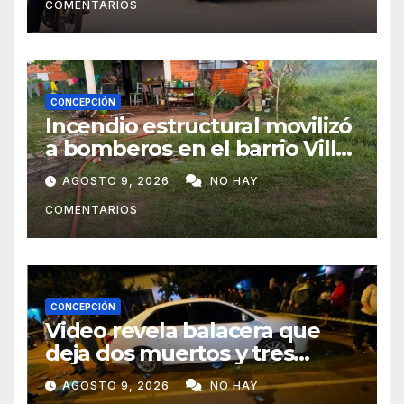
COMENTARIOS
CONCEPCIÓN
Incendio estructural movilizó
a bomberos en el barrio Villa
Alta
AGOSTO 9, 2026
NO HAY
COMENTARIOS
CONCEPCIÓN
Video revela balacera que
deja dos muertos y tres
heridos en Tava’ i, Caazapá
AGOSTO 9, 2026
NO HAY