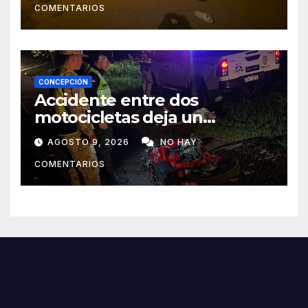
COMENTARIOS
CONCEPCIÓN
Accidente entre dos
motocicletas deja un
fallecido y dos heridos en Yby
AGOSTO 9, 2026
NO HAY
Yaú
COMENTARIOS