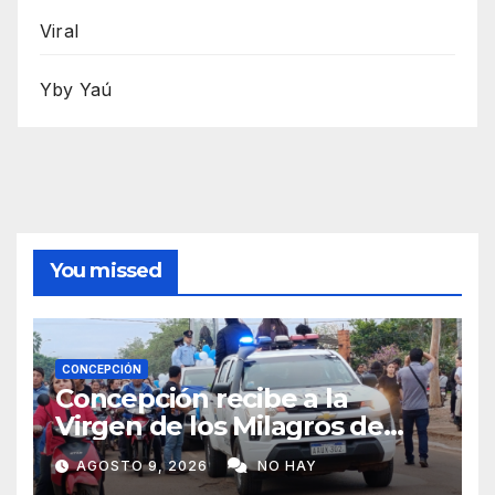
Viral
Yby Yaú
You missed
CONCEPCIÓN
Concepción recibe a la
Virgen de los Milagros de
Caacupé
AGOSTO 9, 2026
NO HAY