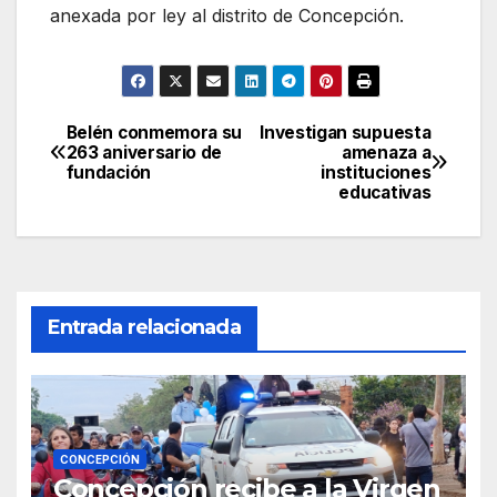
anexada por ley al distrito de Concepción.
Belén conmemora su
Investigan supuesta
Navegación
263 aniversario de
amenaza a
fundación
instituciones
de
educativas
entradas
Entrada relacionada
CONCEPCIÓN
Concepción recibe a la Virgen