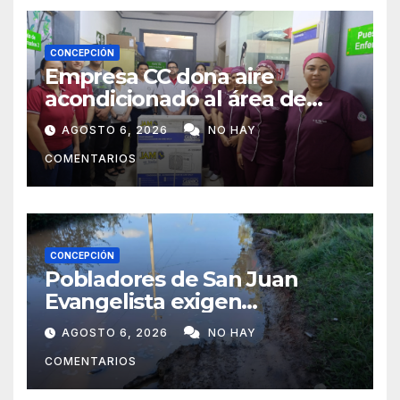
CONCEPCIÓN
Empresa CC dona aire
acondicionado al área de
maternidad del IPS de
AGOSTO 6, 2026
NO HAY
Concepción
COMENTARIOS
CONCEPCIÓN
Pobladores de San Juan
Evangelista exigen
reparación urgente de
AGOSTO 6, 2026
NO HAY
caminos vecinales
COMENTARIOS