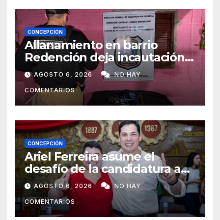
CONCEPCIÓN
Allanamiento en barrio
Redención deja incautación
de presunta cocaína tipo
AGOSTO 6, 2026
NO HAY
crack en Concepción
COMENTARIOS
CONCEPCIÓN
Ariel Ferreira asume el
desafío de la candidatura a
concejal tras la renuncia de
AGOSTO 6, 2026
NO HAY
Lourdes Carduz
COMENTARIOS