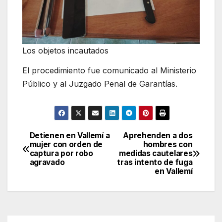
Los objetos incautados
El procedimiento fue comunicado al Ministerio
Público y al Juzgado Penal de Garantías.
Detienen en Vallemí a
Aprehenden a dos
Navegación
mujer con orden de
hombres con
captura por robo
medidas cautelares
de
agravado
tras intento de fuga
en Vallemí
entradas