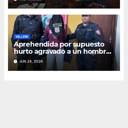
Vallemí
VALLEMI
Aprehendida por supuesto
hurto agravado a un hombre
de 89 años
JUN 24, 2026