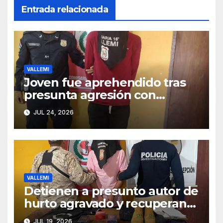
Entrada relacionada
VALLEMI
Joven fue aprehendido tras
presunta agresión con
machetillo a su padre y
JUL 24, 2026
hermano en Vallemí
VALLEMI
Detienen a presunto autor de
hurto agravado y recuperan
objetos denunciados en
JUL 19, 2026