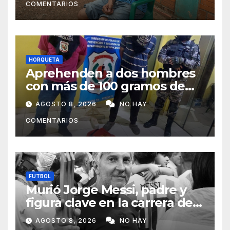
COMENTARIOS
HORQUETA
Aprehenden a dos hombres
con más de 100 gramos de
supuesta marihuana en
AGOSTO 8, 2026
NO HAY
Horqueta
COMENTARIOS
FUTBOL
Murió Jorge Messi, padre y
figura clave en la carrera de
Lionel Messi
AGOSTO 8, 2026
NO HAY