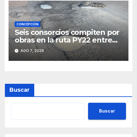
CONCEPCIÓN
Seis consorcios compiten por
obras en la ruta PY22 entre
Concepción y Vallemí
AGO 7, 2026
Buscar
Buscar