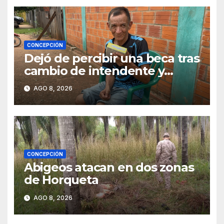
CONCEPCIÓN
Dejó de percibir una beca tras
cambio de intendente y
ahora vende caramelos para
AGO 8, 2026
subsistir
CONCEPCIÓN
Abigeos atacan en dos zonas
de Horqueta
AGO 8, 2026