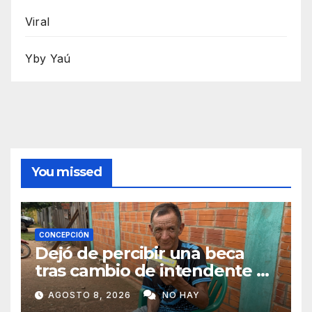
Viral
Yby Yaú
You missed
CONCEPCIÓN
Dejó de percibir una beca
tras cambio de intendente y
ahora vende caramelos para
AGOSTO 8, 2026
NO HAY
subsistir