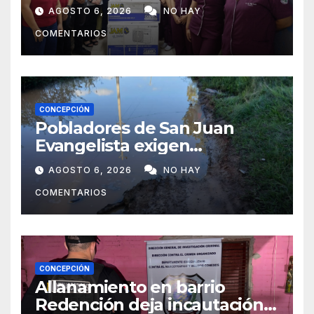
maternidad del IPS de
AGOSTO 6, 2026
NO HAY
Concepción
COMENTARIOS
CONCEPCIÓN
Pobladores de San Juan
Evangelista exigen
reparación urgente de
AGOSTO 6, 2026
NO HAY
caminos vecinales
COMENTARIOS
CONCEPCIÓN
Allanamiento en barrio
Redención deja incautación