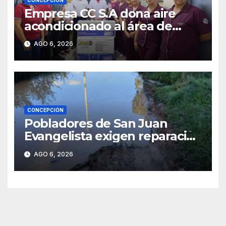
CONCEPCIÓN
Empresa CC S.A dona aire
acondicionado al área de
maternidad del IPS de
AGO 6, 2026
Concepción
CONCEPCIÓN
Pobladores de San Juan
Evangelista exigen reparación
urgente de caminos vecinales
AGO 6, 2026