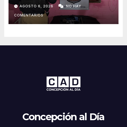
de presunta cocaína tipo
AGOSTO 6, 2026
NO HAY
crack en Concepción
COMENTARIOS
Concepción al Día