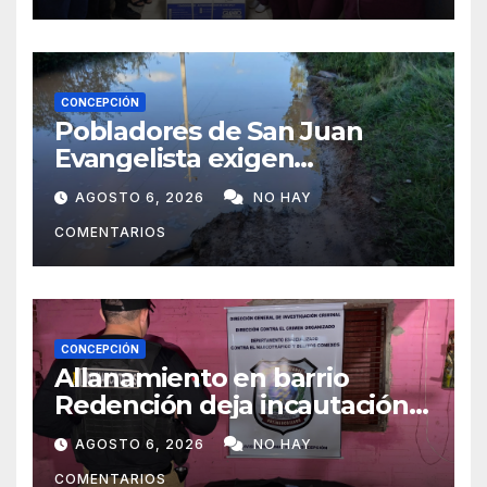
CONCEPCIÓN
Pobladores de San Juan
Evangelista exigen
reparación urgente de
AGOSTO 6, 2026
NO HAY
caminos vecinales
COMENTARIOS
CONCEPCIÓN
Allanamiento en barrio
Redención deja incautación
de presunta cocaína tipo
AGOSTO 6, 2026
NO HAY
crack en Concepción
COMENTARIOS