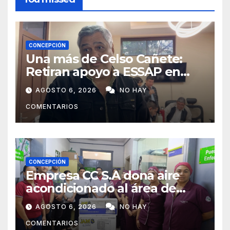
CONCEPCIÓN
Una más de Celso Cañete:
Retiran apoyo a ESSAP en
Concepción
AGOSTO 6, 2026
NO HAY
COMENTARIOS
CONCEPCIÓN
Empresa CC S.A dona aire
acondicionado al área de
maternidad del IPS de
AGOSTO 6, 2026
NO HAY
Concepción
COMENTARIOS