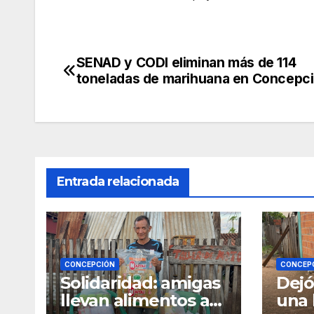
SENAD y CODI eliminan más de 114
Navegación
toneladas de marihuana en Concepc
de
entradas
Entrada relacionada
CONCEPCIÓN
CONCEP
Solidaridad: amigas
Dejó
llevan alimentos a
una 