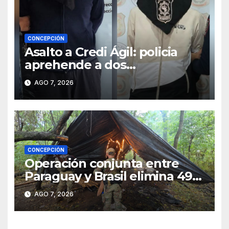
CONCEPCIÓN
Asalto a Credi Ágil: policia
aprehende a dos
sospechosos e incauta
AGO 7, 2026
evidencias en Concepción
CONCEPCIÓN
Operación conjunta entre
Paraguay y Brasil elimina 498
toneladas de marihuana en
AGO 7, 2026
Amambay