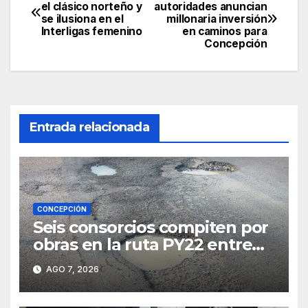
Navegación
el clásico norteño y
autoridades anuncian
se ilusiona en el
millonaria inversión
de
Interligas femenino
en caminos para
Concepción
entradas
Entrada relacionada
CONCEPCIÓN
Seis consorcios compiten por
obras en la ruta PY22 entre
Concepción y Vallemí
AGO 7, 2026