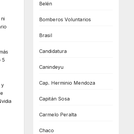
Belén
 ni
Bomberos Voluntarios
rio
Brasil
Candidatura
 más
o 5
Canindeyu
Cap. Herminio Mendoza
 y
de
Capitán Sosa
vidia
Carmelo Peralta
Chaco