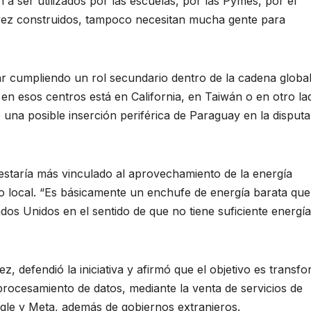
n a ser utilizados por las escuelas, por las Pymes, por el
 vez construidos, tampoco necesitan mucha gente para
nar cumpliendo un rol secundario dentro de la cadena globa
 en esos centros está en California, en Taiwán o en otro la
 una posible inserción periférica de Paraguay en la disputa
 estaría más vinculado al aprovechamiento de la energía
co local. “Es básicamente un enchufe de energía barata que
dos Unidos en el sentido de que no tiene suficiente energía
z, defendió la iniciativa y afirmó que el objetivo es transf
 procesamiento de datos, mediante la venta de servicios de
e y Meta, además de gobiernos extranjeros.