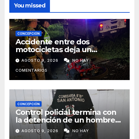
You missed
CONCEPCIÓN
Accidente entre dos
motocicletas deja un
fallecido y dos heridos en Yby
AGOSTO 9, 2026
NO HAY
Yaú
COMENTARIOS
CONCEPCIÓN
Control policial termina con
la detención de un hombre
requerido por la justicia
AGOSTO 9, 2026
NO HAY