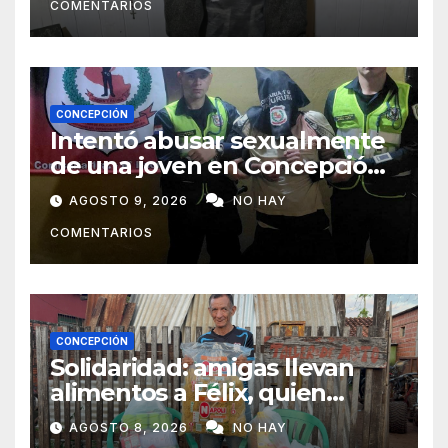
COMENTARIOS
CONCEPCIÓN
Intentó abusar sexualmente
de una joven en Concepción
y fue aprehendido
AGOSTO 9, 2026
NO HAY
COMENTARIOS
CONCEPCIÓN
Solidaridad: amigas llevan
alimentos a Félix, quien
ahora vende caramelos para
AGOSTO 8, 2026
NO HAY
subsistir