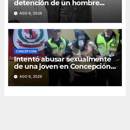
detención de un hombre
requerido por la justicia
AGO 9, 2026
CONCEPCIÓN
Intentó abusar sexualmente
de una joven en Concepción y
fue aprehendido
AGO 9, 2026